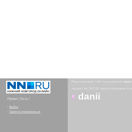
Персональный сайт пользователя
dani
портрет № 392038 зарегистрирован боле
danii
Привет, Гость !
-
Войти
-
Зарегистрироваться